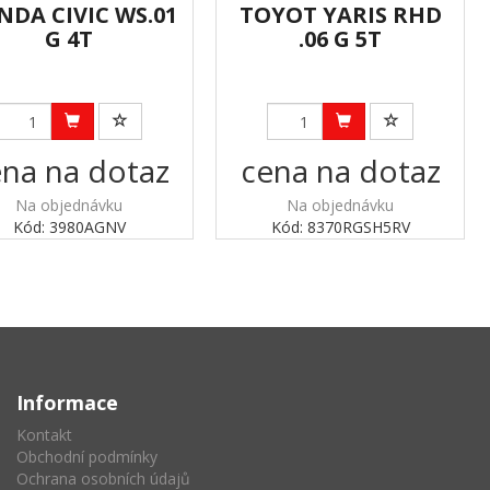
DA CIVIC WS.01
TOYOT YARIS RHD
G 4T
.06 G 5T
na na dotaz
cena na dotaz
Na objednávku
Na objednávku
Kód: 3980AGNV
Kód: 8370RGSH5RV
Informace
Kontakt
Obchodní podmínky
Ochrana osobních údajů