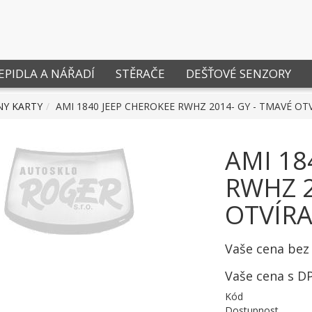
EPIDLA A NÁŘADÍ
STĚRAČE
DEŠŤOVÉ SENZORY
NY KARTY
AMI 1840 JEEP CHEROKEE RWHZ 2014- GY - TMAVÉ OT
AMI 18
RWHZ 2
OTVÍR
Vaše cena bez
Vaše cena s D
Kód
Dostupnost