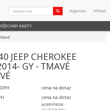
Registrace
Přihlásit
VŠECHNY KARTY
VÍRAVÉ
40 JEEP CHEROKEE
014- GY - TMAVÉ
AVÉ
 DPH
cena na dotaz
PH
cena na dotaz
AJ18BYPROW
Na objednávku