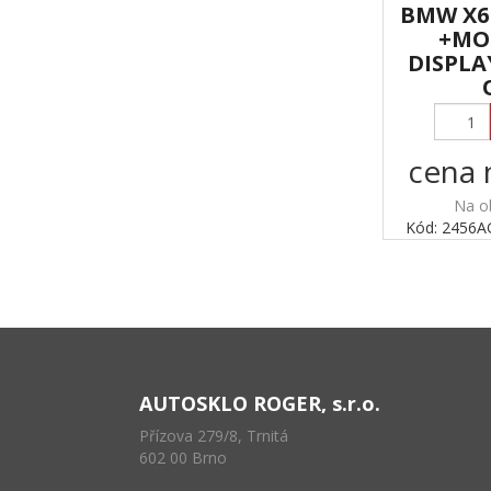
BMW X6 
+MO
DISPL
cena 
Na o
Kód: 2456
AUTOSKLO ROGER, s.r.o.
Přízova 279/8, Trnitá
602 00 Brno