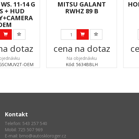
WS. 11-14 G
MITSU GALANT
HON
S + HUD
RWHZ 89 B
AY+CAMERA
OEM
na dotaz
cena na dotaz
ce
bjednávku
Na objednávku
AGSCMUV2T-OEM
Kód: 5634BBLH
Kontakt
Telefon: 543 257 540
Mobil: 725 507 969
E-mail:
brno@autoskloroger.cz