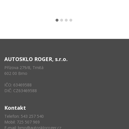
AUTOSKLO ROGER, s.r.o.
Přízova 279/8, Trnitá
602 00 Brno
IČO: 63469588
DIČ: CZ63469588
Kontakt
Telefon: 543 257 540
Mobil: 725 507 969
E-mail:
brno@autoskloroger.cz