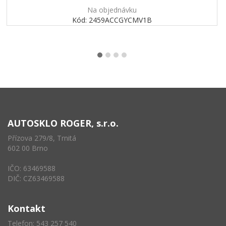
Na objednávku
Kód: 2459ACCGYCMV1B
AUTOSKLO ROGER, s.r.o.
Přízova 279/8, Trnitá
602 00 Brno
IČO: 63469588
DIČ: CZ63469588
Kontakt
Telefon: 543 257 540