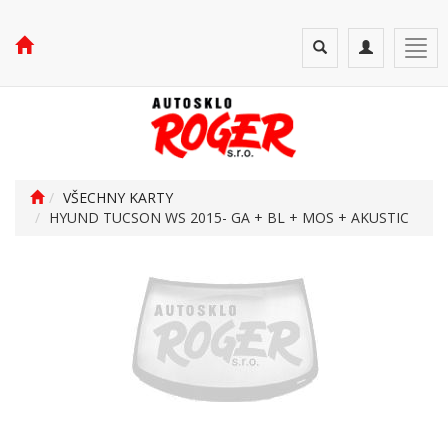
Toggle
Toggle
Togg
search
navigation
navi
VŠECHNY KARTY
HYUND TUCSON WS 2015- GA + BL + MOS + AKUSTIC