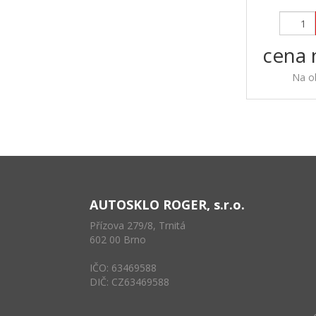
cena 
Na o
AUTOSKLO ROGER, s.r.o.
Přízova 279/8, Trnitá
602 00 Brno
IČO: 63469588
DIČ: CZ63469588