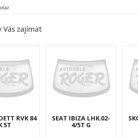
otaz
 Vás zajímat
DETT RVK 84
SEAT IBIZA LHK.02-
SK
K 5T
4/5T G