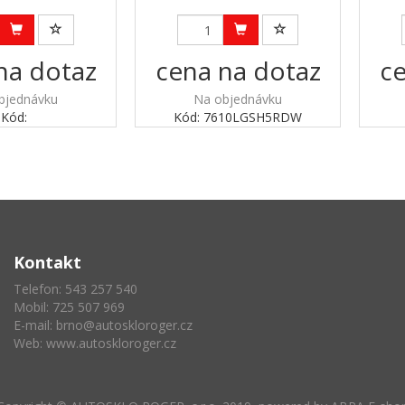
na dotaz
cena na dotaz
ce
bjednávku
Na objednávku
Kód:
Kód: 7610LGSH5RDW
Kontakt
Telefon: 543 257 540
Mobil: 725 507 969
E-mail:
brno@autoskloroger.cz
Web:
www.autoskloroger.cz