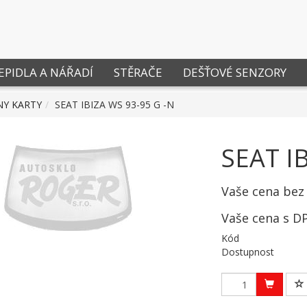
EPIDLA A NÁŘADÍ
STĚRAČE
DEŠŤOVÉ SENZORY
NY KARTY
SEAT IBIZA WS 93-95 G -N
SEAT I
Vaše cena bez
Vaše cena s D
Kód
Dostupnost