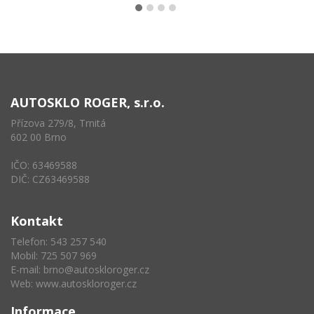
AUTOSKLO ROGER, s.r.o.
Přízova 279/8, Trnitá
602 00 Brno
IČO: 63469588
DIČ: CZ63469588
Kontakt
Telefon: 543 257 540
Mobil: 725 507 969
E-mail:
brno@autoskloroger.cz
Web:
www.autoskloroger.cz
Informace