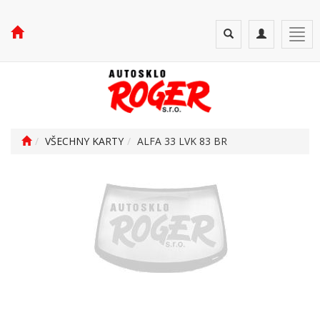
Toggle
Toggle
Togg
search
navigation
navi
VŠECHNY KARTY
ALFA 33 LVK 83 BR